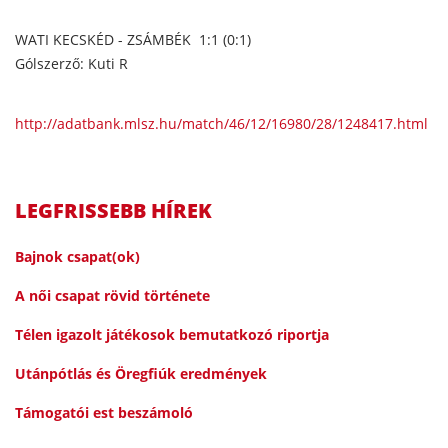
WATI KECSKÉD - ZSÁMBÉK 1:1 (0:1)
Gólszerző: Kuti R
http://adatbank.mlsz.hu/match/46/12/16980/28/1248417.html
LEGFRISSEBB HÍREK
Bajnok csapat(ok)
A női csapat rövid története
Télen igazolt játékosok bemutatkozó riportja
Utánpótlás és Öregfiúk eredmények
Támogatói est beszámoló