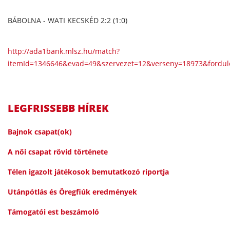
BÁBOLNA - WATI KECSKÉD 2:2 (1:0)
http://ada1bank.mlsz.hu/match?
itemId=1346646&evad=49&szervezet=12&verseny=18973&fordul
LEGFRISSEBB HÍREK
Bajnok csapat(ok)
A női csapat rövid története
Télen igazolt játékosok bemutatkozó riportja
Utánpótlás és Öregfiúk eredmények
Támogatói est beszámoló