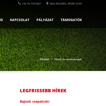
+36 70 778 0667
2852 KECSKÉD, SPORT UTCA
ND
KAPCSOLAT
PÁLYÁZAT
TÁMOGATÓK
Főoldal
Hírek és események
LEGFRISSEBB HÍREK
Bajnok csapat(ok)