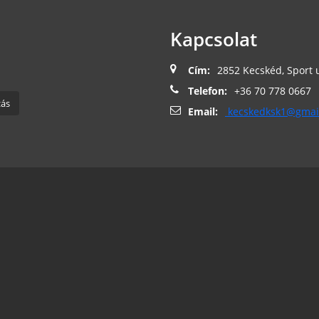
Kapcsolat
Cím:
2852 Kecskéd, Sport 
Telefon:
+36 70 778 0667
Email:
kecskedksk1@gmai