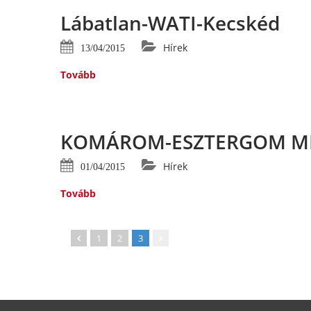
Lábatlan-WATI-Kecskéd
Hírek
13/04/2015
Tovább
KOMÁROM-ESZTERGOM MEG
Hírek
01/04/2015
Tovább
1
2
3